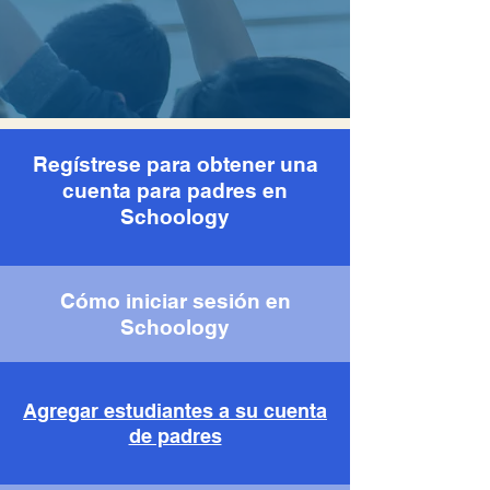
Regístrese para obtener una
cuenta para padres en
Schoology
Cómo iniciar sesión en
Schoology
Agregar estudiantes a su cuenta
de padres