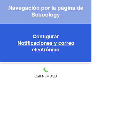
Navegación por la página de
Schoology
Configurar
Notificaciones y correo
electrónico
Guía de
Call NLMUSD
Seesaw para
padres
¿Qué es Seesaw?