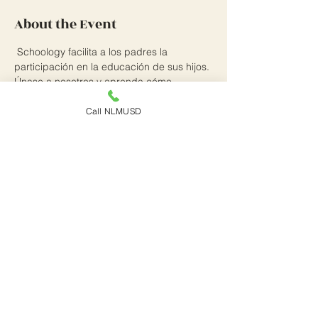
About the Event
 Schoology facilita a los padres la 
participación en la educación de sus hijos. 
Únase a nosotros y aprenda cómo 
administrar su cuenta de padres de 
Schoology y mantenerse actualizado con 
Call NLMUSD
el trabajo escolar de sus hijos. 
Schoology facilita que los padres se 
mantengan involucrados en la educación 
de sus hijos. Venga y aprenda cómo 
administrar su cuenta de padres de 
Schoology y mantenerse actualizado con 
el trabajo escolar de sus hijos.
Share This Event